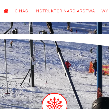
O NAS
INSTRUKTOR NARCIARSTWA
WY