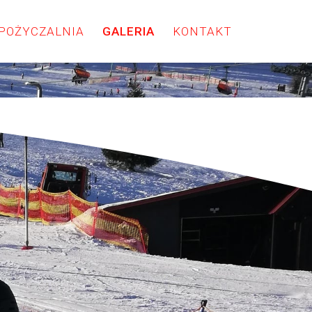
POŻYCZALNIA
GALERIA
KONTAKT