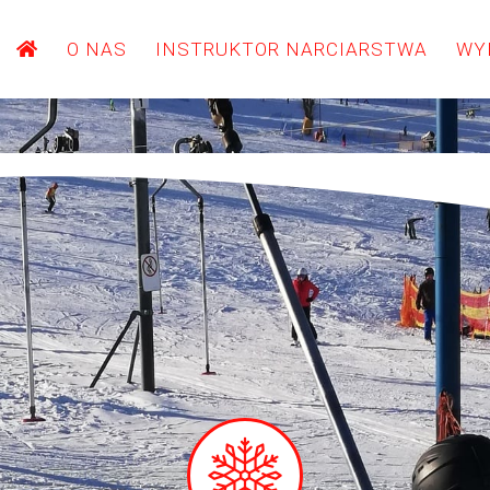
O NAS
INSTRUKTOR NARCIARSTWA
WY